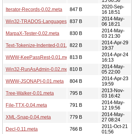
15 00:56
2020-Sep-
Iterator-Records-0.02.meta
847 B
16 18:51
2014-May-
Win32-TRADOS-Languages-0.01.meta
837 B
06 18:21
2014-May-
MarpaX-Tester-0.02.meta
830 B
03 21:30
2014-Apr-29
Text-Tokenize-Indented-0.01.meta
822 B
19:37
2014-Apr-24
WWW-KeePassRest-0.01.meta
813 B
16:13
2014-May-
Win32-RunAsAdmin-0.02.meta
810 B
05 22:00
2014-Apr-23
WWW-JSONAPI-0.01.meta
804 B
19:59
2013-Nov-
Tree-Walker-0.01.meta
795 B
03 16:42
2014-May-
File-TTX-0.04.meta
791 B
12 19:56
2014-May-
XML-Snap-0.04.meta
779 B
27 08:24
2011-Oct-21
Decl-0.11.meta
766 B
01:56