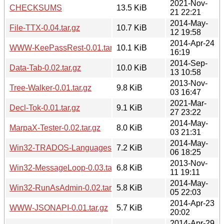
2021-Nov-
CHECKSUMS
13.5 KiB
21 22:21
2014-May-
File-TTX-0.04.tar.gz
10.7 KiB
12 19:58
2014-Apr-24
WWW-KeePassRest-0.01.tar.gz
10.1 KiB
16:19
2014-Sep-
Data-Tab-0.02.tar.gz
10.0 KiB
13 10:58
2013-Nov-
Tree-Walker-0.01.tar.gz
9.8 KiB
03 16:47
2021-Mar-
Decl-Tok-0.01.tar.gz
9.1 KiB
27 23:22
2014-May-
MarpaX-Tester-0.02.tar.gz
8.0 KiB
03 21:31
2014-May-
Win32-TRADOS-Languages-0.01.tar.gz
7.2 KiB
06 18:25
2013-Nov-
Win32-MessageLoop-0.03.tar.gz
6.8 KiB
11 19:11
2014-May-
Win32-RunAsAdmin-0.02.tar.gz
5.8 KiB
05 22:03
2014-Apr-23
WWW-JSONAPI-0.01.tar.gz
5.7 KiB
20:02
2014-Apr-29