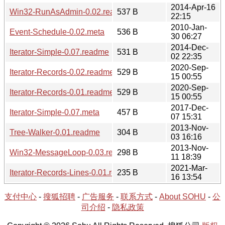
2014-Apr-16
Win32-RunAsAdmin-0.02.readme
537 B
22:15
2010-Jan-
Event-Schedule-0.02.meta
536 B
30 06:27
2014-Dec-
Iterator-Simple-0.07.readme
531 B
02 22:35
2020-Sep-
Iterator-Records-0.02.readme
529 B
15 00:55
2020-Sep-
Iterator-Records-0.01.readme
529 B
15 00:55
2017-Dec-
Iterator-Simple-0.07.meta
457 B
07 15:31
2013-Nov-
Tree-Walker-0.01.readme
304 B
03 16:16
2013-Nov-
Win32-MessageLoop-0.03.readme
298 B
11 18:39
2021-Mar-
Iterator-Records-Lines-0.01.readme
235 B
16 13:54
支付中心
-
搜狐招聘
-
广告服务
-
联系方式
-
About SOHU
-
公
司介绍
-
隐私政策