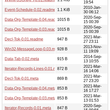
19:54
2010-Jan-
Event-Schedule-0.02.readme
1.1 KiB
30 06:12
2020-Sep-
Data-Org-Template-0.04.readme
1015 B
15 00:39
2020-Sep-
Data-Org-Template-0.03.readme
1015 B
15 00:39
2021-Mar-
Decl-Tok-0.01.readme
947 B
27 23:11
2013-Nov-
Win32-MessageLoop-0.03.meta
928 B
11 19:09
2014-Sep-
Data-Tab-0.02.meta
915 B
13 10:55
2021-Mar-
Iterator-Records-Lines-0.01.meta
872 B
16 14:06
2021-Mar-
Decl-Tok-0.01.meta
869 B
27 23:20
2021-Mar-
Data-Org-Template-0.04.meta
853 B
16 17:27
2021-Mar-
Data-Org-Template-0.03.meta
853 B
13 01:53
2020-Sep-
Iterator-Records-0.01.meta
847 B