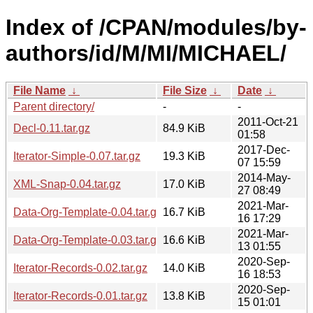
Index of /CPAN/modules/by-
authors/id/M/MI/MICHAEL/
File Name
↓
File Size
↓
Date
↓
Parent directory/
-
-
2011-Oct-21
Decl-0.11.tar.gz
84.9 KiB
01:58
2017-Dec-
Iterator-Simple-0.07.tar.gz
19.3 KiB
07 15:59
2014-May-
XML-Snap-0.04.tar.gz
17.0 KiB
27 08:49
2021-Mar-
Data-Org-Template-0.04.tar.gz
16.7 KiB
16 17:29
2021-Mar-
Data-Org-Template-0.03.tar.gz
16.6 KiB
13 01:55
2020-Sep-
Iterator-Records-0.02.tar.gz
14.0 KiB
16 18:53
2020-Sep-
Iterator-Records-0.01.tar.gz
13.8 KiB
15 01:01