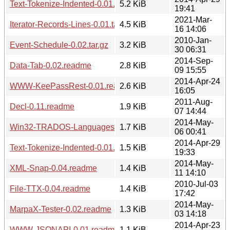
Text-Tokenize-Indented-0.01.tar.gz
5.2 KiB
19:41
2021-Mar-
Iterator-Records-Lines-0.01.tar.gz
4.5 KiB
16 14:06
2010-Jan-
Event-Schedule-0.02.tar.gz
3.2 KiB
30 06:31
2014-Sep-
Data-Tab-0.02.readme
2.8 KiB
09 15:55
2014-Apr-24
WWW-KeePassRest-0.01.readme
2.6 KiB
16:05
2011-Aug-
Decl-0.11.readme
1.9 KiB
07 14:44
2014-May-
Win32-TRADOS-Languages-0.01.readme
1.7 KiB
06 00:41
2014-Apr-29
Text-Tokenize-Indented-0.01.readme
1.5 KiB
19:33
2014-May-
XML-Snap-0.04.readme
1.4 KiB
11 14:10
2010-Jul-03
File-TTX-0.04.readme
1.4 KiB
17:42
2014-May-
MarpaX-Tester-0.02.readme
1.3 KiB
03 14:18
2014-Apr-23
WWW-JSONAPI-0.01.readme
1.1 KiB