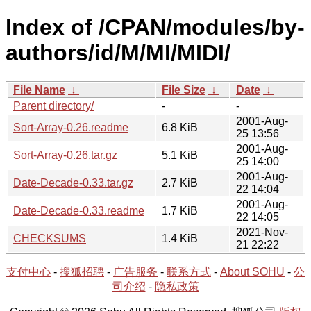
Index of /CPAN/modules/by-
authors/id/M/MI/MIDI/
File Name
↓
File Size
↓
Date
↓
Parent directory/
-
-
2001-Aug-
Sort-Array-0.26.readme
6.8 KiB
25 13:56
2001-Aug-
Sort-Array-0.26.tar.gz
5.1 KiB
25 14:00
2001-Aug-
Date-Decade-0.33.tar.gz
2.7 KiB
22 14:04
2001-Aug-
Date-Decade-0.33.readme
1.7 KiB
22 14:05
2021-Nov-
CHECKSUMS
1.4 KiB
21 22:22
支付中心
-
搜狐招聘
-
广告服务
-
联系方式
-
About SOHU
-
公
司介绍
-
隐私政策