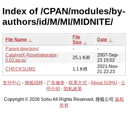
Index of /CPAN/modules/by-
authors/id/M/MI/MIDNITE/
File
File Name
↓
Date
↓
Size
↓
Parent directory/
-
-
CatalystX-RoseIntegrator-
2007-Sep-
25.1 KiB
0.02.tar.gz
23 15:02
2021-Nov-
CHECKSUMS
1.1 KiB
21 22:23
支付中心
-
搜狐招聘
-
广告服务
-
联系方式
-
About SOHU
-
公
司介绍
-
隐私政策
Copyright © 2026 Sohu All Rights Reserved. 搜狐公司
版权
所有