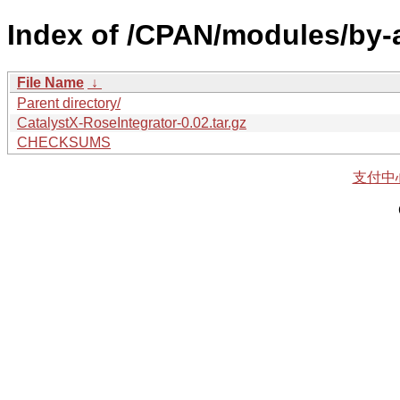
Index of /CPAN/modules/by-
File Name
↓
Parent directory/
CatalystX-RoseIntegrator-0.02.tar.gz
CHECKSUMS
支付中