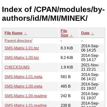
Index of /CPAN/modules/by-
authors/id/M/MI/MINEK/
File
File Name
↓
Date
↓
Size
↓
Parent directory/
-
-
2014-Sep-
SMS-Matrix-1.01.tgz
8.3 KiB
06 14:25
2014-Sep-
SMS-Matrix-1.00.tgz
8.2 KiB
05 14:17
2021-Nov-
CHECKSUMS
1.9 KiB
21 22:21
2014-Sep-
SMS-Matrix-1.01.meta
581 B
06 14:21
2014-Sep-
SMS-Matrix-1.00.meta
485 B
01 19:07
2014-Sep-
SMS-Matrix-1.00.readme
242 B
01 19:07
2014-Sep-
SMS-Matrix-1.01.readme
239 B