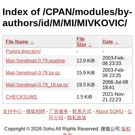
Index of /CPAN/modules/by-
authors/id/M/MI/MIVKOVIC/
File
File Name
↓
Date
↓
Size
↓
Parent directory/
-
-
2003-Feb-
Mail-Sendmail-0.79.readme
12.9 KiB
06 23:33
2003-Feb-
Mail-Sendmail-0.79.tar.gz
15.9 KiB
06 23:35
2006-Jul-08
Mail-Sendmail-0.79_16.tar.gz
19.5 KiB
18:41
2021-Nov-
CHECKSUMS
1.5 KiB
21 22:23
支付中心
-
搜狐招聘
-
广告服务
-
联系方式
-
About SOHU
-
公
司介绍
-
隐私政策
Copyright © 2026 Sohu All Rights Reserved. 搜狐公司
版权