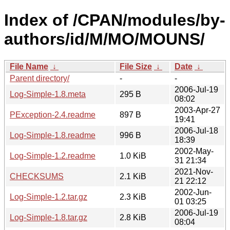
Index of /CPAN/modules/by-
authors/id/M/MO/MOUNS/
File Name
↓
File Size
↓
Date
↓
Parent directory/
-
-
2006-Jul-19
Log-Simple-1.8.meta
295 B
08:02
2003-Apr-27
PException-2.4.readme
897 B
19:41
2006-Jul-18
Log-Simple-1.8.readme
996 B
18:39
2002-May-
Log-Simple-1.2.readme
1.0 KiB
31 21:34
2021-Nov-
CHECKSUMS
2.1 KiB
21 22:12
2002-Jun-
Log-Simple-1.2.tar.gz
2.3 KiB
01 03:25
2006-Jul-19
Log-Simple-1.8.tar.gz
2.8 KiB
08:04