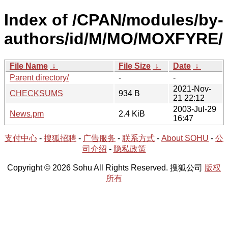
Index of /CPAN/modules/by-
authors/id/M/MO/MOXFYRE/
File Name
↓
File Size
↓
Date
↓
Parent directory/
-
-
2021-Nov-
CHECKSUMS
934 B
21 22:12
2003-Jul-29
News.pm
2.4 KiB
16:47
支付中心
-
搜狐招聘
-
广告服务
-
联系方式
-
About SOHU
-
公
司介绍
-
隐私政策
Copyright © 2026 Sohu All Rights Reserved. 搜狐公司
版权
所有