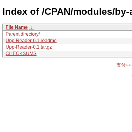
Index of /CPAN/modules/by-
File Name
↓
Parent directory/
Upp-Reader-0.1.readme
Upp-Reader-0.1.tar.gz
CHECKSUMS
支付中