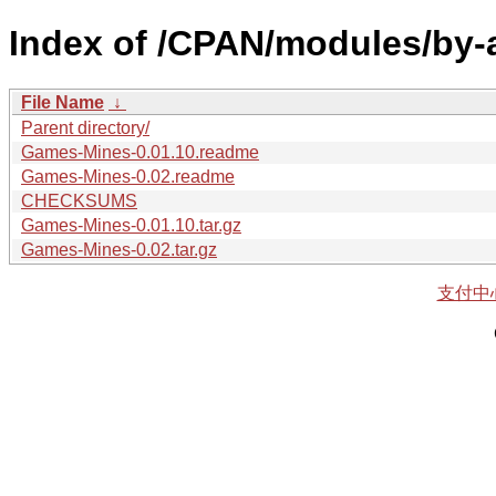
Index of /CPAN/modules/by
File Name
↓
Parent directory/
Games-Mines-0.01.10.readme
Games-Mines-0.02.readme
CHECKSUMS
Games-Mines-0.01.10.tar.gz
Games-Mines-0.02.tar.gz
支付中