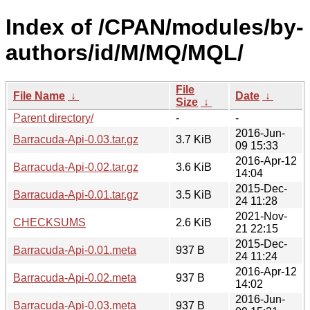
Index of /CPAN/modules/by-
authors/id/M/MQ/MQL/
File
File Name
↓
Date
↓
Size
↓
Parent directory/
-
-
2016-Jun-
Barracuda-Api-0.03.tar.gz
3.7 KiB
09 15:33
2016-Apr-12
Barracuda-Api-0.02.tar.gz
3.6 KiB
14:04
2015-Dec-
Barracuda-Api-0.01.tar.gz
3.5 KiB
24 11:28
2021-Nov-
CHECKSUMS
2.6 KiB
21 22:15
2015-Dec-
Barracuda-Api-0.01.meta
937 B
24 11:24
2016-Apr-12
Barracuda-Api-0.02.meta
937 B
14:02
2016-Jun-
Barracuda-Api-0.03.meta
937 B