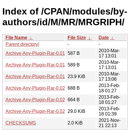
Index of /CPAN/modules/by-
authors/id/M/MR/MRGRIPH/
File Name
↓
File Size
↓
Date
↓
Parent directory/
-
-
2010-Mar-
Archive-Any-Plugin-Rar-0.01.readme
587 B
17 13:01
2010-Mar-
Archive-Any-Plugin-Rar-0.01.meta
589 B
17 13:01
2010-Mar-
Archive-Any-Plugin-Rar-0.01.tar.gz
23.9 KiB
17 13:06
2013-Feb-
Archive-Any-Plugin-Rar-0.02.readme
688 B
18 01:27
2013-Feb-
Archive-Any-Plugin-Rar-0.02.meta
664 B
18 01:27
2013-Feb-
Archive-Any-Plugin-Rar-0.02.tar.gz
29.0 KiB
18 01:39
2021-Nov-
CHECKSUMS
2.0 KiB
21 22:13