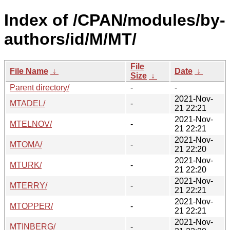
Index of /CPAN/modules/by-
authors/id/M/MT/
File
File Name
↓
Date
↓
Size
↓
Parent directory/
-
-
2021-Nov-
MTADEL/
-
21 22:21
2021-Nov-
MTELNOV/
-
21 22:21
2021-Nov-
MTOMA/
-
21 22:20
2021-Nov-
MTURK/
-
21 22:20
2021-Nov-
MTERRY/
-
21 22:21
2021-Nov-
MTOPPER/
-
21 22:21
2021-Nov-
MTINBERG/
-