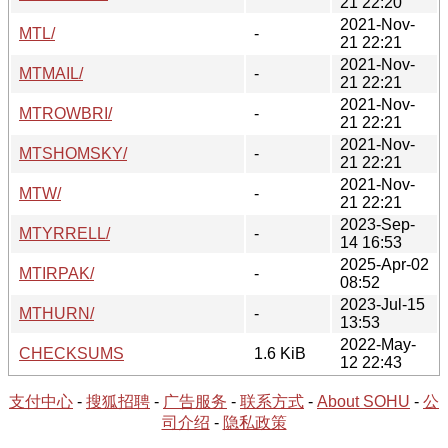
21 22:20
2021-Nov-
MTL/
-
21 22:21
2021-Nov-
MTMAIL/
-
21 22:21
2021-Nov-
MTROWBRI/
-
21 22:21
2021-Nov-
MTSHOMSKY/
-
21 22:21
2021-Nov-
MTW/
-
21 22:21
2023-Sep-
MTYRRELL/
-
14 16:53
2025-Apr-02
MTIRPAK/
-
08:52
2023-Jul-15
MTHURN/
-
13:53
2022-May-
CHECKSUMS
1.6 KiB
12 22:43
支付中心
-
搜狐招聘
-
广告服务
-
联系方式
-
About SOHU
-
公
司介绍
-
隐私政策