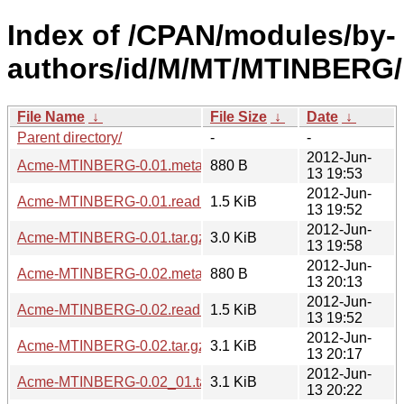
Index of /CPAN/modules/by-
authors/id/M/MT/MTINBERG/
File Name
↓
File Size
↓
Date
↓
Parent directory/
-
-
2012-Jun-
Acme-MTINBERG-0.01.meta
880 B
13 19:53
2012-Jun-
Acme-MTINBERG-0.01.readme
1.5 KiB
13 19:52
2012-Jun-
Acme-MTINBERG-0.01.tar.gz
3.0 KiB
13 19:58
2012-Jun-
Acme-MTINBERG-0.02.meta
880 B
13 20:13
2012-Jun-
Acme-MTINBERG-0.02.readme
1.5 KiB
13 19:52
2012-Jun-
Acme-MTINBERG-0.02.tar.gz
3.1 KiB
13 20:17
2012-Jun-
Acme-MTINBERG-0.02_01.tar.gz
3.1 KiB
13 20:22