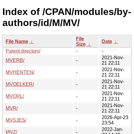
Index of /CPAN/modules/by-
authors/id/M/MV/
File
File Name
↓
Date
↓
Size
↓
Parent directory/
-
-
2021-Nov-
MVERB/
-
21 22:11
2021-Nov-
MVHENTEN/
-
21 22:11
2021-Nov-
MVOELKER/
-
21 22:11
2021-Nov-
MVORL/
-
21 22:11
2021-Nov-
MVR/
-
21 22:11
2026-Apr-23
MVSJES/
-
23:54
2022-Jan-
MVZ/
-