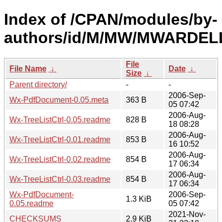
Index of /CPAN/modules/by-
authors/id/M/MW/MWARDEL
File
File Name
↓
Date
↓
Size
↓
Parent directory/
-
-
2006-Sep-
Wx-PdfDocument-0.05.meta
363 B
05 07:42
2006-Aug-
Wx-TreeListCtrl-0.05.readme
828 B
18 08:28
2006-Aug-
Wx-TreeListCtrl-0.01.readme
853 B
16 10:52
2006-Aug-
Wx-TreeListCtrl-0.02.readme
854 B
17 06:34
2006-Aug-
Wx-TreeListCtrl-0.03.readme
854 B
17 06:34
Wx-PdfDocument-
2006-Sep-
1.3 KiB
0.05.readme
05 07:42
2021-Nov-
CHECKSUMS
2.9 KiB