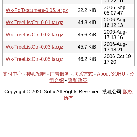
21 22:10
2006-Sep-
Wx-PdfDocument-0.05.tar.gz
22.2 KiB
05 07:47
2006-Aug-
Wx-TreeListCtrl-0.01.tar.gz
44.8 KiB
16 12:13
2006-Aug-
Wx-TreeListCtrl-0.02.tar.gz
45.6 KiB
17 13:16
2006-Aug-
Wx-TreeListCtrl-0.03.tar.gz
45.7 KiB
17 18:21
2006-Oct-19
Wx-TreeListCtrl-0.05.tar.gz
46.2 KiB
17:20
支付中心
-
搜狐招聘
-
广告服务
-
联系方式
-
About SOHU
-
公
司介绍
-
隐私政策
Copyright © 2026 Sohu All Rights Reserved. 搜狐公司
版权
所有