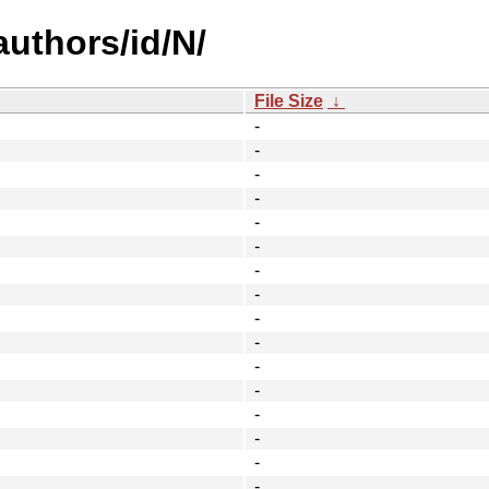
uthors/id/N/
File Size
↓
-
-
-
-
-
-
-
-
-
-
-
-
-
-
-
-