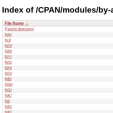
Index of /CPAN/modules/by-a
File Name
↓
Parent directory/
NA/
NJ/
NO/
NN/
NY/
NG/
NH/
NQ/
NB/
NW/
NS/
NK/
NI/
NR/
NP/