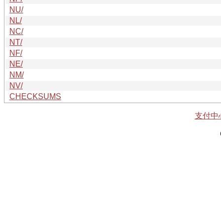
NU/
NL/
NC/
NT/
NF/
NE/
NM/
NV/
CHECKSUMS
支付中