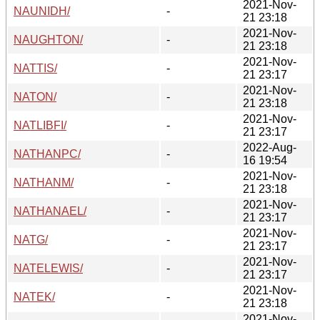
2021-Nov-
NAUNIDH/
-
21 23:18
2021-Nov-
NAUGHTON/
-
21 23:18
2021-Nov-
NATTIS/
-
21 23:17
2021-Nov-
NATON/
-
21 23:18
2021-Nov-
NATLIBFI/
-
21 23:17
2022-Aug-
NATHANPC/
-
16 19:54
2021-Nov-
NATHANM/
-
21 23:18
2021-Nov-
NATHANAEL/
-
21 23:17
2021-Nov-
NATG/
-
21 23:17
2021-Nov-
NATELEWIS/
-
21 23:17
2021-Nov-
NATEK/
-
21 23:18
2021-Nov-