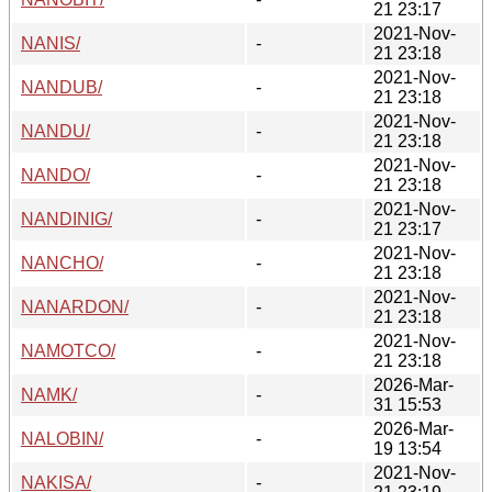
21 23:17
2021-Nov-
NANIS/
-
21 23:18
2021-Nov-
NANDUB/
-
21 23:18
2021-Nov-
NANDU/
-
21 23:18
2021-Nov-
NANDO/
-
21 23:18
2021-Nov-
NANDINIG/
-
21 23:17
2021-Nov-
NANCHO/
-
21 23:18
2021-Nov-
NANARDON/
-
21 23:18
2021-Nov-
NAMOTCO/
-
21 23:18
2026-Mar-
NAMK/
-
31 15:53
2026-Mar-
NALOBIN/
-
19 13:54
2021-Nov-
NAKISA/
-