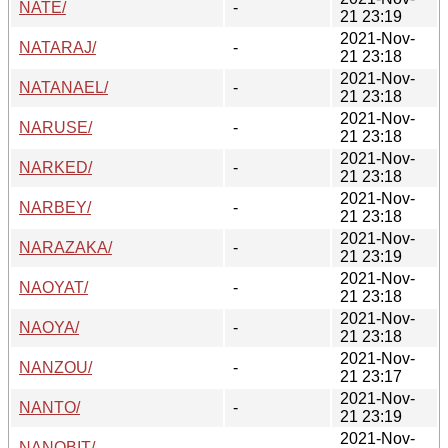
NATE/
-
21 23:19
2021-Nov-
NATARAJ/
-
21 23:18
2021-Nov-
NATANAEL/
-
21 23:18
2021-Nov-
NARUSE/
-
21 23:18
2021-Nov-
NARKED/
-
21 23:18
2021-Nov-
NARBEY/
-
21 23:18
2021-Nov-
NARAZAKA/
-
21 23:19
2021-Nov-
NAOYAT/
-
21 23:18
2021-Nov-
NAOYA/
-
21 23:18
2021-Nov-
NANZOU/
-
21 23:17
2021-Nov-
NANTO/
-
21 23:19
2021-Nov-
NANOBIT/
-