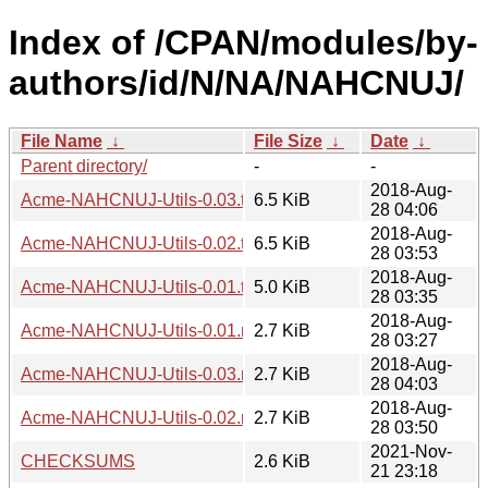
Index of /CPAN/modules/by-
authors/id/N/NA/NAHCNUJ/
File Name
↓
File Size
↓
Date
↓
Parent directory/
-
-
2018-Aug-
Acme-NAHCNUJ-Utils-0.03.tar.gz
6.5 KiB
28 04:06
2018-Aug-
Acme-NAHCNUJ-Utils-0.02.tar.gz
6.5 KiB
28 03:53
2018-Aug-
Acme-NAHCNUJ-Utils-0.01.tar.gz
5.0 KiB
28 03:35
2018-Aug-
Acme-NAHCNUJ-Utils-0.01.readme
2.7 KiB
28 03:27
2018-Aug-
Acme-NAHCNUJ-Utils-0.03.readme
2.7 KiB
28 04:03
2018-Aug-
Acme-NAHCNUJ-Utils-0.02.readme
2.7 KiB
28 03:50
2021-Nov-
CHECKSUMS
2.6 KiB
21 23:18