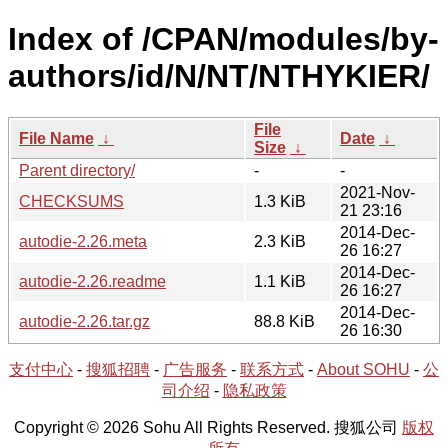
Index of /CPAN/modules/by-
authors/id/N/NT/NTHYKIER/
File
File Name
↓
Date
↓
Size
↓
Parent directory/
-
-
2021-Nov-
CHECKSUMS
1.3 KiB
21 23:16
2014-Dec-
autodie-2.26.meta
2.3 KiB
26 16:27
2014-Dec-
autodie-2.26.readme
1.1 KiB
26 16:27
2014-Dec-
autodie-2.26.tar.gz
88.8 KiB
26 16:30
支付中心
-
搜狐招聘
-
广告服务
-
联系方式
-
About SOHU
-
公
司介绍
-
隐私政策
Copyright © 2026 Sohu All Rights Reserved. 搜狐公司
版权