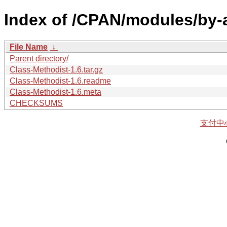
Index of /CPAN/modules/by-
File Name
↓
Parent directory/
Class-Methodist-1.6.tar.gz
Class-Methodist-1.6.readme
Class-Methodist-1.6.meta
CHECKSUMS
支付中