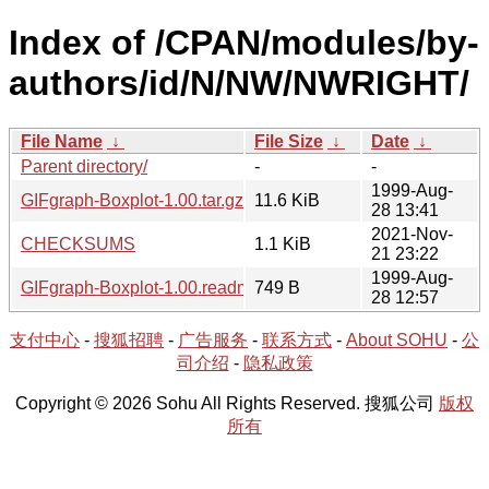
Index of /CPAN/modules/by-
authors/id/N/NW/NWRIGHT/
File Name
↓
File Size
↓
Date
↓
Parent directory/
-
-
1999-Aug-
GIFgraph-Boxplot-1.00.tar.gz
11.6 KiB
28 13:41
2021-Nov-
CHECKSUMS
1.1 KiB
21 23:22
1999-Aug-
GIFgraph-Boxplot-1.00.readme
749 B
28 12:57
支付中心
-
搜狐招聘
-
广告服务
-
联系方式
-
About SOHU
-
公
司介绍
-
隐私政策
Copyright © 2026 Sohu All Rights Reserved. 搜狐公司
版权
所有