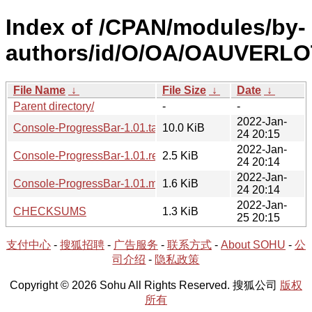
Index of /CPAN/modules/by-
authors/id/O/OA/OAUVERLO
File Name
↓
File Size
↓
Date
↓
Parent directory/
-
-
2022-Jan-
Console-ProgressBar-1.01.tar.gz
10.0 KiB
24 20:15
2022-Jan-
Console-ProgressBar-1.01.readme
2.5 KiB
24 20:14
2022-Jan-
Console-ProgressBar-1.01.meta
1.6 KiB
24 20:14
2022-Jan-
CHECKSUMS
1.3 KiB
25 20:15
支付中心
-
搜狐招聘
-
广告服务
-
联系方式
-
About SOHU
-
公
司介绍
-
隐私政策
Copyright © 2026 Sohu All Rights Reserved. 搜狐公司
版权
所有