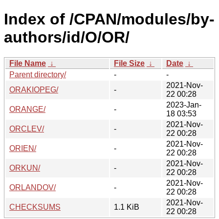
Index of /CPAN/modules/by-
authors/id/O/OR/
File Name
↓
File Size
↓
Date
↓
Parent directory/
-
-
2021-Nov-
ORAKIOPEG/
-
22 00:28
2023-Jan-
ORANGE/
-
18 03:53
2021-Nov-
ORCLEV/
-
22 00:28
2021-Nov-
ORIEN/
-
22 00:28
2021-Nov-
ORKUN/
-
22 00:28
2021-Nov-
ORLANDOV/
-
22 00:28
2021-Nov-
CHECKSUMS
1.1 KiB
22 00:28