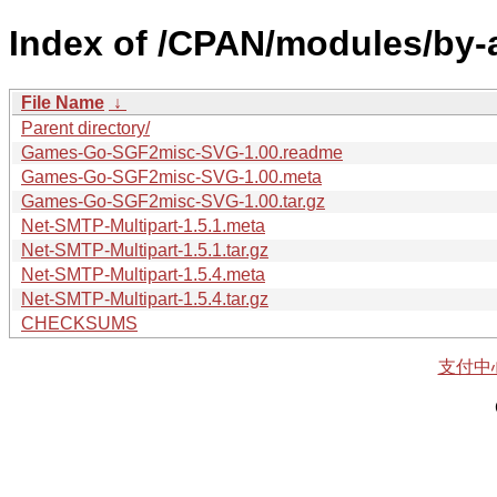
Index of /CPAN/modules/by-
File Name
↓
Parent directory/
Games-Go-SGF2misc-SVG-1.00.readme
Games-Go-SGF2misc-SVG-1.00.meta
Games-Go-SGF2misc-SVG-1.00.tar.gz
Net-SMTP-Multipart-1.5.1.meta
Net-SMTP-Multipart-1.5.1.tar.gz
Net-SMTP-Multipart-1.5.4.meta
Net-SMTP-Multipart-1.5.4.tar.gz
CHECKSUMS
支付中