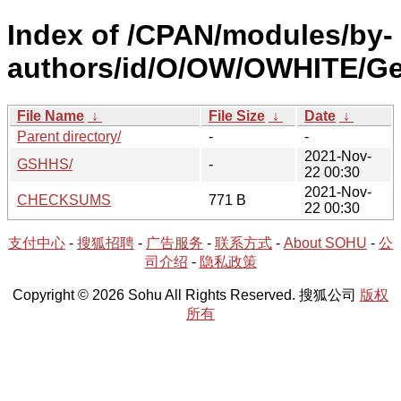
Index of /CPAN/modules/by-
authors/id/O/OW/OWHITE/Ge
File Name
↓
File Size
↓
Date
↓
Parent directory/
-
-
2021-Nov-
GSHHS/
-
22 00:30
2021-Nov-
CHECKSUMS
771 B
22 00:30
支付中心
-
搜狐招聘
-
广告服务
-
联系方式
-
About SOHU
-
公
司介绍
-
隐私政策
Copyright © 2026 Sohu All Rights Reserved. 搜狐公司
版权
所有