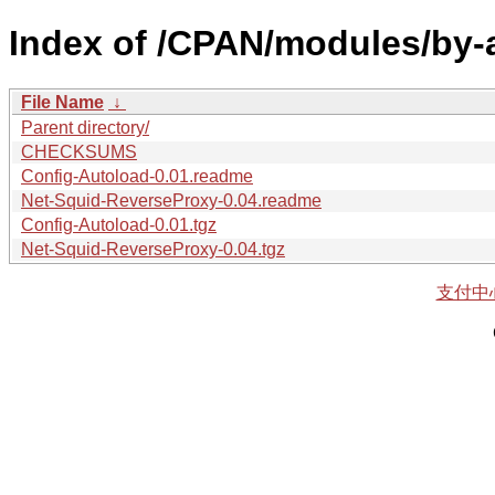
Index of /CPAN/modules/by-
File Name
↓
Parent directory/
CHECKSUMS
Config-Autoload-0.01.readme
Net-Squid-ReverseProxy-0.04.readme
Config-Autoload-0.01.tgz
Net-Squid-ReverseProxy-0.04.tgz
支付中