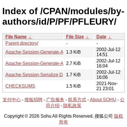
Index of /CPAN/modules/by-
authors/id/P/PF/PFLEURY/
File Name
↓
File Size
↓
Date
↓
Parent directory/
-
-
2002-Jul-12
Apache-Session-Generate-AutoIncrement-0.9.readme
1.3 KiB
14:51
2002-Jul-12
Apache-Session-Generate-AutoIncrement-0.9.tar.gz
2.7 KiB
16:04
2002-Jul-12
Apache-Session-Serialize-Dumper-0.90.tar.gz
1.7 KiB
16:06
2021-Nov-
CHECKSUMS
1.5 KiB
21 23:01
支付中心
-
搜狐招聘
-
广告服务
-
联系方式
-
About SOHU
-
公
司介绍
-
隐私政策
Copyright © 2026 Sohu All Rights Reserved. 搜狐公司
版权
所有