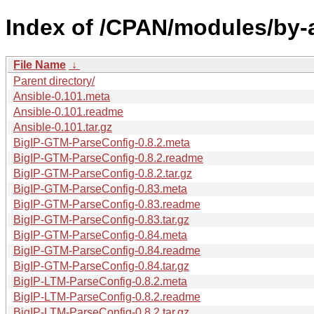
Index of /CPAN/modules/by-
File Name
↓
Parent directory/
Ansible-0.101.meta
Ansible-0.101.readme
Ansible-0.101.tar.gz
BigIP-GTM-ParseConfig-0.8.2.meta
BigIP-GTM-ParseConfig-0.8.2.readme
BigIP-GTM-ParseConfig-0.8.2.tar.gz
BigIP-GTM-ParseConfig-0.83.meta
BigIP-GTM-ParseConfig-0.83.readme
BigIP-GTM-ParseConfig-0.83.tar.gz
BigIP-GTM-ParseConfig-0.84.meta
BigIP-GTM-ParseConfig-0.84.readme
BigIP-GTM-ParseConfig-0.84.tar.gz
BigIP-LTM-ParseConfig-0.8.2.meta
BigIP-LTM-ParseConfig-0.8.2.readme
BigIP-LTM-ParseConfig-0.8.2.tar.gz