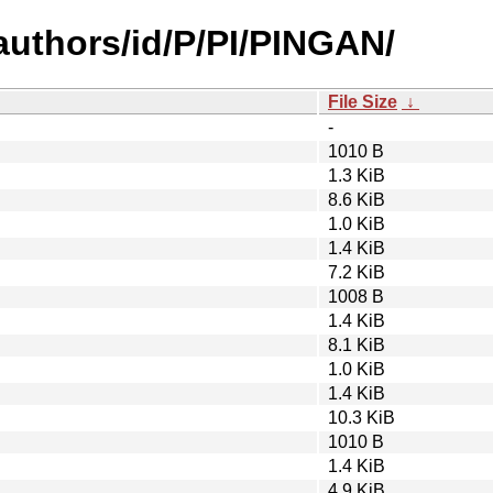
authors/id/P/PI/PINGAN/
File Size
↓
-
1010 B
1.3 KiB
8.6 KiB
1.0 KiB
1.4 KiB
7.2 KiB
1008 B
1.4 KiB
8.1 KiB
1.0 KiB
1.4 KiB
10.3 KiB
1010 B
1.4 KiB
4.9 KiB