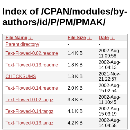
Index of /CPAN/modules/by-
authors/id/P/PM/PMAK/
File Name
↓
File Size
↓
Date
↓
Parent directory/
-
-
2002-Aug-
Text-Flowed-0.02.readme
1.4 KiB
11 09:58
2002-Aug-
Text-Flowed-0.13.readme
1.8 KiB
14 04:13
2021-Nov-
CHECKSUMS
1.8 KiB
21 22:57
2002-Aug-
Text-Flowed-0.14.readme
2.0 KiB
15 02:54
2002-Aug-
Text-Flowed-0.02.tar.gz
3.8 KiB
11 10:45
2002-Aug-
Text-Flowed-0.14.tar.gz
4.1 KiB
15 03:19
2002-Aug-
Text-Flowed-0.13.tar.gz
4.2 KiB
14 04:58