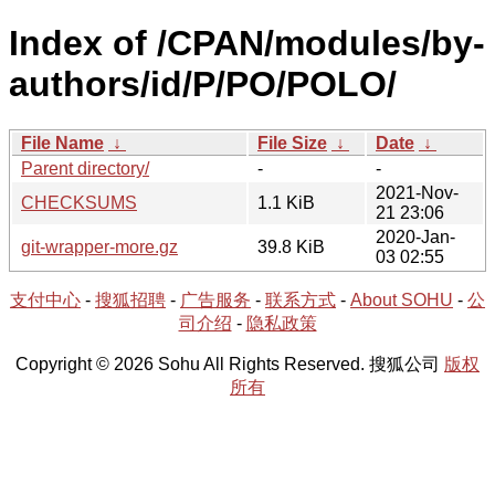
Index of /CPAN/modules/by-
authors/id/P/PO/POLO/
File Name
↓
File Size
↓
Date
↓
Parent directory/
-
-
2021-Nov-
CHECKSUMS
1.1 KiB
21 23:06
2020-Jan-
git-wrapper-more.gz
39.8 KiB
03 02:55
支付中心
-
搜狐招聘
-
广告服务
-
联系方式
-
About SOHU
-
公
司介绍
-
隐私政策
Copyright © 2026 Sohu All Rights Reserved. 搜狐公司
版权
所有