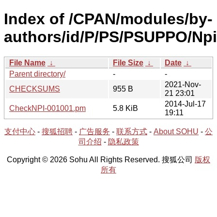
Index of /CPAN/modules/by-
authors/id/P/PS/PSUPPO/Np
File Name
↓
File Size
↓
Date
↓
Parent directory/
-
-
2021-Nov-
CHECKSUMS
955 B
21 23:01
2014-Jul-17
CheckNPI-001001.pm
5.8 KiB
19:11
支付中心
-
搜狐招聘
-
广告服务
-
联系方式
-
About SOHU
-
公
司介绍
-
隐私政策
Copyright © 2026 Sohu All Rights Reserved. 搜狐公司
版权
所有