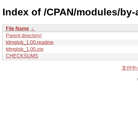
Index of /CPAN/modules/by-
File Name
↓
Parent directory/
tdmglob_1.00.readme
tdmglob_1.00.zip
CHECKSUMS
支付中