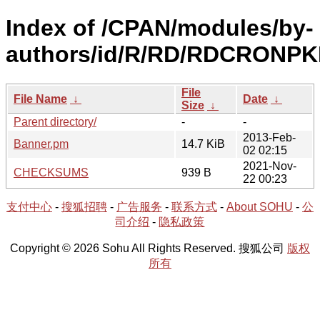
Index of /CPAN/modules/by-
authors/id/R/RD/RDCRONPK
File
File Name
↓
Date
↓
Size
↓
Parent directory/
-
-
2013-Feb-
Banner.pm
14.7 KiB
02 02:15
2021-Nov-
CHECKSUMS
939 B
22 00:23
支付中心
-
搜狐招聘
-
广告服务
-
联系方式
-
About SOHU
-
公
司介绍
-
隐私政策
Copyright © 2026 Sohu All Rights Reserved. 搜狐公司
版权
所有