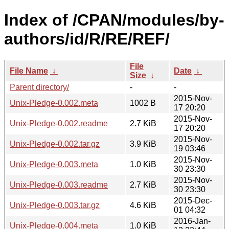
Index of /CPAN/modules/by-
authors/id/R/RE/REF/
File
File Name
↓
Date
↓
Size
↓
Parent directory/
-
-
2015-Nov-
Unix-Pledge-0.002.meta
1002 B
17 20:20
2015-Nov-
Unix-Pledge-0.002.readme
2.7 KiB
17 20:20
2015-Nov-
Unix-Pledge-0.002.tar.gz
3.9 KiB
19 03:46
2015-Nov-
Unix-Pledge-0.003.meta
1.0 KiB
30 23:30
2015-Nov-
Unix-Pledge-0.003.readme
2.7 KiB
30 23:30
2015-Dec-
Unix-Pledge-0.003.tar.gz
4.6 KiB
01 04:32
2016-Jan-
Unix-Pledge-0.004.meta
1.0 KiB