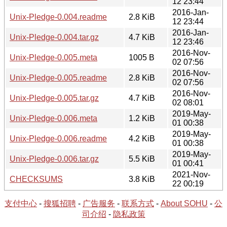
12 23:44
2016-Jan-
Unix-Pledge-0.004.readme
2.8 KiB
12 23:44
2016-Jan-
Unix-Pledge-0.004.tar.gz
4.7 KiB
12 23:46
2016-Nov-
Unix-Pledge-0.005.meta
1005 B
02 07:56
2016-Nov-
Unix-Pledge-0.005.readme
2.8 KiB
02 07:56
2016-Nov-
Unix-Pledge-0.005.tar.gz
4.7 KiB
02 08:01
2019-May-
Unix-Pledge-0.006.meta
1.2 KiB
01 00:38
2019-May-
Unix-Pledge-0.006.readme
4.2 KiB
01 00:38
2019-May-
Unix-Pledge-0.006.tar.gz
5.5 KiB
01 00:41
2021-Nov-
CHECKSUMS
3.8 KiB
22 00:19
支付中心
-
搜狐招聘
-
广告服务
-
联系方式
-
About SOHU
-
公
司介绍
-
隐私政策