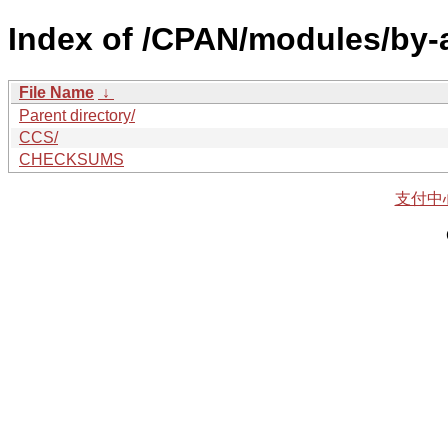
Index of /CPAN/modules/by
File Name
↓
Parent directory/
CCS/
CHECKSUMS
支付中