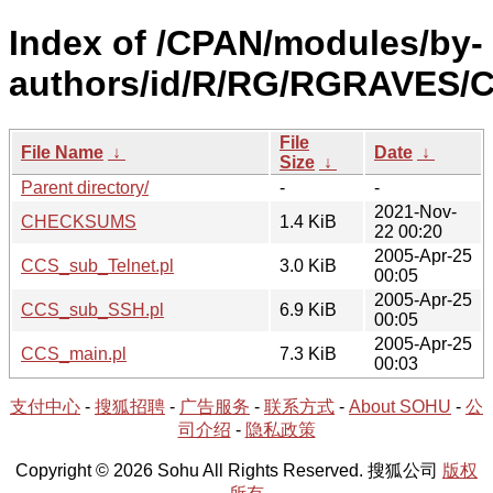
Index of /CPAN/modules/by-
authors/id/R/RG/RGRAVES/
File
File Name
↓
Date
↓
Size
↓
Parent directory/
-
-
2021-Nov-
CHECKSUMS
1.4 KiB
22 00:20
2005-Apr-25
CCS_sub_Telnet.pl
3.0 KiB
00:05
2005-Apr-25
CCS_sub_SSH.pl
6.9 KiB
00:05
2005-Apr-25
CCS_main.pl
7.3 KiB
00:03
支付中心
-
搜狐招聘
-
广告服务
-
联系方式
-
About SOHU
-
公
司介绍
-
隐私政策
Copyright © 2026 Sohu All Rights Reserved. 搜狐公司
版权