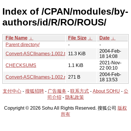
Index of /CPAN/modules/by-
authors/id/R/RO/ROUS/
File Name
↓
File Size
↓
Date
↓
Parent directory/
-
-
2004-Feb-
Convert-ASCIInames-1.002.tar.gz
11.3 KiB
18 14:08
2021-Nov-
CHECKSUMS
1.1 KiB
22 00:10
2004-Feb-
Convert-ASCIInames-1.002.readme
271 B
18 13:53
支付中心
-
搜狐招聘
-
广告服务
-
联系方式
-
About SOHU
-
公
司介绍
-
隐私政策
Copyright © 2026 Sohu All Rights Reserved. 搜狐公司
版权
所有