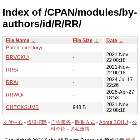
Index of /CPAN/modules/by-
authors/id/R/RR/
File Name
↓
File Size
↓
Date
↓
Parent directory/
-
-
2021-Nov-
RRVCKU/
-
22 00:18
2021-Nov-
RRS/
-
22 00:18
2024-Jul-17
RRA/
-
22:26
2026-Apr-27
RRWO/
-
18:53
2021-Nov-
CHECKSUMS
948 B
22 00:18
支付中心
-
搜狐招聘
-
广告服务
-
联系方式
-
About SOHU
-
公
司介绍
-
隐私政策