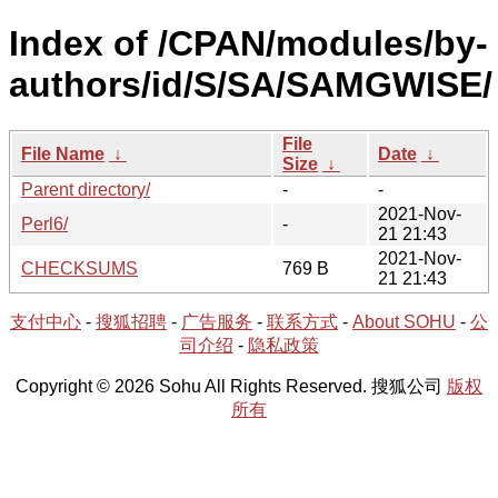
Index of /CPAN/modules/by-
authors/id/S/SA/SAMGWISE/
File
File Name
↓
Date
↓
Size
↓
Parent directory/
-
-
2021-Nov-
Perl6/
-
21 21:43
2021-Nov-
CHECKSUMS
769 B
21 21:43
支付中心
-
搜狐招聘
-
广告服务
-
联系方式
-
About SOHU
-
公
司介绍
-
隐私政策
Copyright © 2026 Sohu All Rights Reserved. 搜狐公司
版权
所有