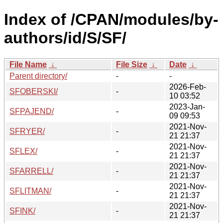
Index of /CPAN/modules/by-
authors/id/S/SF/
File Name
↓
File Size
↓
Date
↓
Parent directory/
-
-
2026-Feb-
SFOBERSKI/
-
10 03:52
2023-Jan-
SFPAJEND/
-
09 09:53
2021-Nov-
SFRYER/
-
21 21:37
2021-Nov-
SFLEX/
-
21 21:37
2021-Nov-
SFARRELL/
-
21 21:37
2021-Nov-
SFLITMAN/
-
21 21:37
2021-Nov-
SFINK/
-
21 21:37