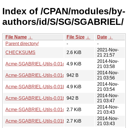
Index of /CPAN/modules/by-
authors/id/S/SG/SGABRIEL/
File Name
↓
File Size
↓
Date
↓
Parent directory/
-
-
2021-Nov-
CHECKSUMS
2.6 KiB
21 21:57
2014-Nov-
Acme-SGABRIEL-Utils-0.01c.tar.gz
4.9 KiB
21 03:58
2014-Nov-
Acme-SGABRIEL-Utils-0.01c.meta
942 B
21 03:56
2014-Nov-
Acme-SGABRIEL-Utils-0.01b.tar.gz
4.9 KiB
21 03:54
2014-Nov-
Acme-SGABRIEL-Utils-0.01b.meta
942 B
21 03:47
2014-Nov-
Acme-SGABRIEL-Utils-0.01c.readme
2.7 KiB
21 03:43
2014-Nov-
Acme-SGABRIEL-Utils-0.01b.readme
2.7 KiB
21 03:43