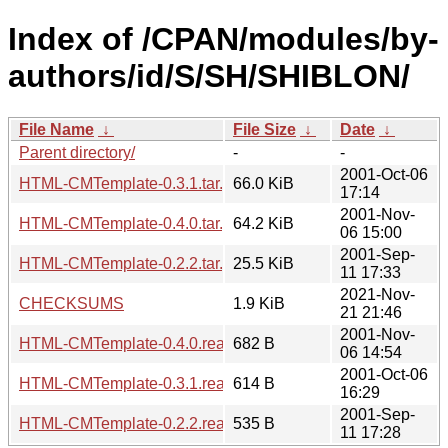
Index of /CPAN/modules/by-
authors/id/S/SH/SHIBLON/
File Name
↓
File Size
↓
Date
↓
Parent directory/
-
-
2001-Oct-06
HTML-CMTemplate-0.3.1.tar.gz
66.0 KiB
17:14
2001-Nov-
HTML-CMTemplate-0.4.0.tar.gz
64.2 KiB
06 15:00
2001-Sep-
HTML-CMTemplate-0.2.2.tar.gz
25.5 KiB
11 17:33
2021-Nov-
CHECKSUMS
1.9 KiB
21 21:46
2001-Nov-
HTML-CMTemplate-0.4.0.readme
682 B
06 14:54
2001-Oct-06
HTML-CMTemplate-0.3.1.readme
614 B
16:29
2001-Sep-
HTML-CMTemplate-0.2.2.readme
535 B
11 17:28