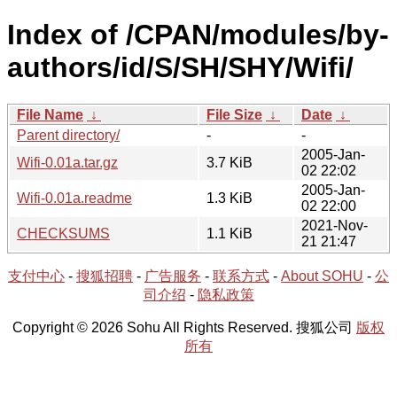
Index of /CPAN/modules/by-
authors/id/S/SH/SHY/Wifi/
File Name
↓
File Size
↓
Date
↓
Parent directory/
-
-
2005-Jan-
Wifi-0.01a.tar.gz
3.7 KiB
02 22:02
2005-Jan-
Wifi-0.01a.readme
1.3 KiB
02 22:00
2021-Nov-
CHECKSUMS
1.1 KiB
21 21:47
支付中心
-
搜狐招聘
-
广告服务
-
联系方式
-
About SOHU
-
公
司介绍
-
隐私政策
Copyright © 2026 Sohu All Rights Reserved. 搜狐公司
版权
所有