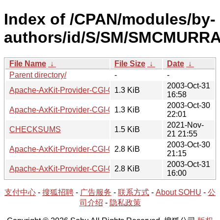
Index of /CPAN/modules/by-
authors/id/S/SM/SMCMURRA
File Name
↓
File Size
↓
Date
↓
Parent directory/
-
-
2003-Oct-31
Apache-AxKit-Provider-CGI-0.02.readme
1.3 KiB
16:58
2003-Oct-30
Apache-AxKit-Provider-CGI-0.01.readme
1.3 KiB
22:01
2021-Nov-
CHECKSUMS
1.5 KiB
21 21:55
2003-Oct-30
Apache-AxKit-Provider-CGI-0.01.tgz
2.8 KiB
21:15
2003-Oct-31
Apache-AxKit-Provider-CGI-0.02.tgz
2.8 KiB
16:00
支付中心
-
搜狐招聘
-
广告服务
-
联系方式
-
About SOHU
-
公
司介绍
-
隐私政策