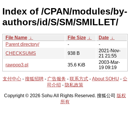
Index of /CPAN/modules/by-
authors/id/S/SM/SMILLET/
File Name
↓
File Size
↓
Date
↓
Parent directory/
-
-
2021-Nov-
CHECKSUMS
938 B
21 21:55
2003-Mar-
rawpop3.pl
35.6 KiB
19 09:19
支付中心
-
搜狐招聘
-
广告服务
-
联系方式
-
About SOHU
-
公
司介绍
-
隐私政策
Copyright © 2026 Sohu All Rights Reserved. 搜狐公司
版权
所有