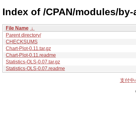
Index of /CPAN/modules/by
File Name
↓
Parent directory/
CHECKSUMS
Chart-Plot-0.11.tar.gz
Chart-Plot-0.11.readme
Statistics-OLS-0.07.tar.gz
Statistics-OLS-0.07.readme
支付中