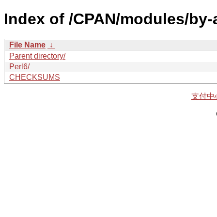
Index of /CPAN/modules/by
File Name
↓
Parent directory/
Perl6/
CHECKSUMS
支付中