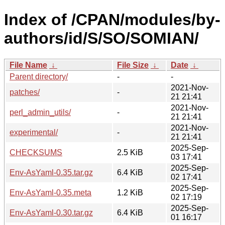
Index of /CPAN/modules/by-
authors/id/S/SO/SOMIAN/
File Name
↓
File Size
↓
Date
↓
Parent directory/
-
-
2021-Nov-
patches/
-
21 21:41
2021-Nov-
perl_admin_utils/
-
21 21:41
2021-Nov-
experimental/
-
21 21:41
2025-Sep-
CHECKSUMS
2.5 KiB
03 17:41
2025-Sep-
Env-AsYaml-0.35.tar.gz
6.4 KiB
02 17:41
2025-Sep-
Env-AsYaml-0.35.meta
1.2 KiB
02 17:19
2025-Sep-
Env-AsYaml-0.30.tar.gz
6.4 KiB
01 16:17