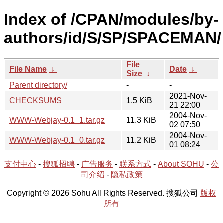
Index of /CPAN/modules/by-
authors/id/S/SP/SPACEMAN/
File
File Name
↓
Date
↓
Size
↓
Parent directory/
-
-
2021-Nov-
CHECKSUMS
1.5 KiB
21 22:00
2004-Nov-
WWW-Webjay-0.1_1.tar.gz
11.3 KiB
02 07:50
2004-Nov-
WWW-Webjay-0.1_0.tar.gz
11.2 KiB
01 08:24
支付中心
-
搜狐招聘
-
广告服务
-
联系方式
-
About SOHU
-
公
司介绍
-
隐私政策
Copyright © 2026 Sohu All Rights Reserved. 搜狐公司
版权
所有